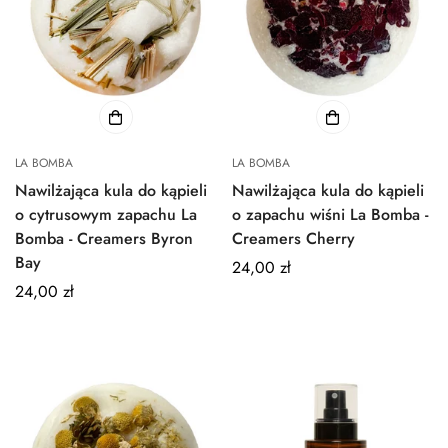
LA BOMBA
LA BOMBA
Nawilżająca kula do kąpieli
Nawilżająca kula do kąpieli
o cytrusowym zapachu La
o zapachu wiśni La Bomba -
Bomba - Creamers Byron
Creamers Cherry
Bay
Normalna
24,00 zł
Normalna
24,00 zł
cena
cena