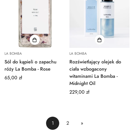
LA BOMBA
LA BOMBA
Sól do kąpieli o zapachu
Rozświetlający olejek do
róży La Bomba - Rose
ciała wzbogacony
witaminami La Bomba -
Normalna
65,00 zł
Midnight Oil
cena
Normalna
229,00 zł
cena
1
2
»