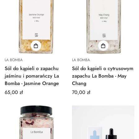
LA BOMBA
LA BOMBA
Sól do kąpieli o zapachu
Sól do kąpieli o cytrusowym
jaśminu i pomarańczy La
zapachu La Bomba - May
Bomba - Jasmine Orange
Chang
Normalna
65,00 zł
Normalna
70,00 zł
cena
cena