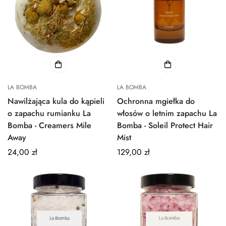
LA BOMBA
LA BOMBA
Nawilżająca kula do kąpieli
Ochronna mgiełka do
o zapachu rumianku La
włosów o letnim zapachu La
Bomba - Creamers Mile
Bomba - Soleil Protect Hair
Away
Mist
Normalna
24,00 zł
Normalna
129,00 zł
cena
cena