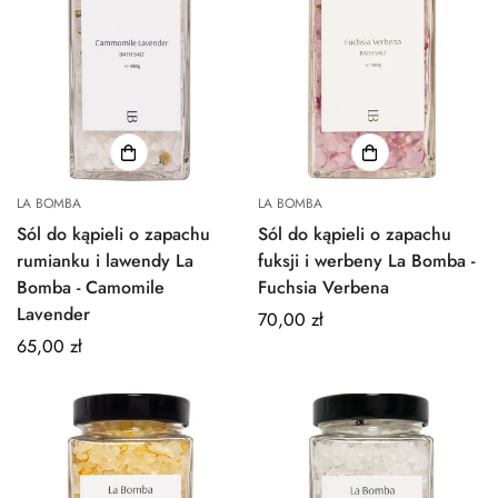
LA BOMBA
LA BOMBA
Sól do kąpieli o zapachu
Sól do kąpieli o zapachu
rumianku i lawendy La
fuksji i werbeny La Bomba -
Bomba - Camomile
Fuchsia Verbena
Lavender
Normalna
70,00 zł
Normalna
65,00 zł
cena
cena