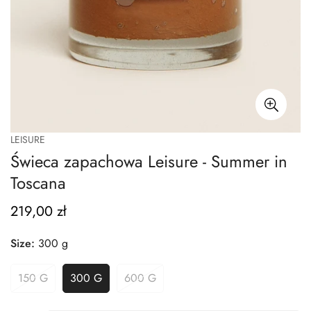
LEISURE
Świeca zapachowa Leisure - Summer in
Toscana
219,00 zł
Normalna
cena
Size:
300 g
150 G
300 G
600 G