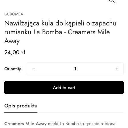
LA BOMBA
Nawilżająca kula do kąpieli o zapachu
rumianku La Bomba - Creamers Mile
Away
24,00 zł
Regular
price
Quantity
Add to cart
Opis produktu
Creamers Mile Away
marki La Bomba to ręcznie robiona,