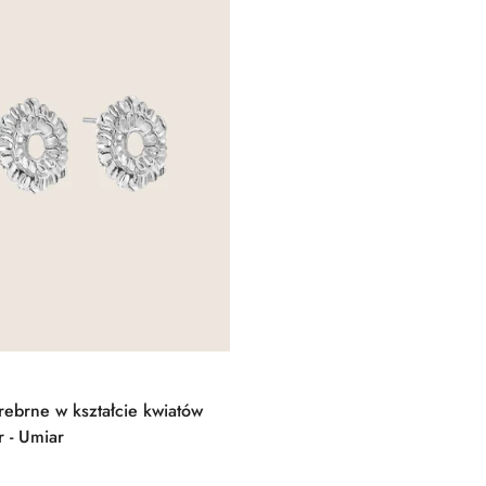
Quick Add
rebrne w kształcie kwiatów
r - Umiar