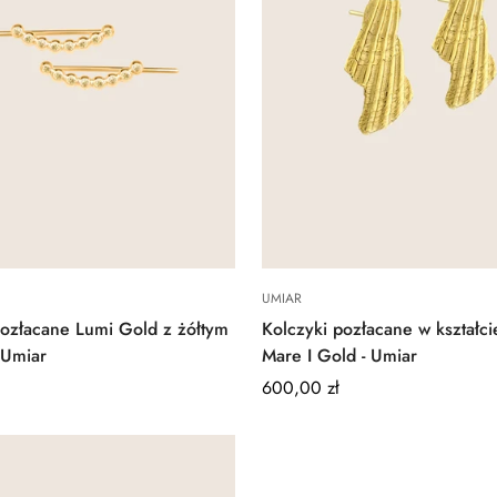
Quick Add
Quick Add
UMIAR
pozłacane Lumi Gold z żółtym
Kolczyki pozłacane w kształci
 Umiar
Mare I Gold - Umiar
Regular
600,00 zł
price