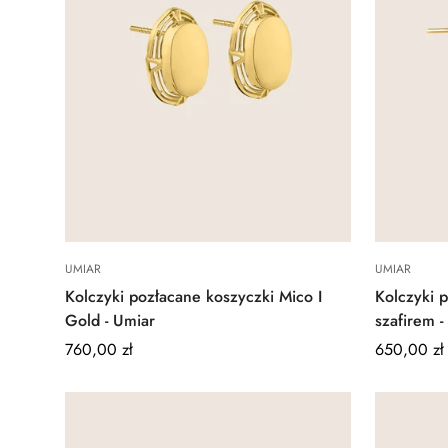
Quick Add
UMIAR
UMIAR
Kolczyki pozłacane koszyczki Mico I
Kolczyki 
Gold - Umiar
szafirem -
Regular
760,00 zł
Regular
650,00 zł
price
price