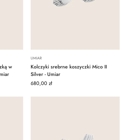
Quick Add
UMIAR
szką w
Kolczyki srebrne koszyczki Mico II
Umiar
Silver - Umiar
Regular
680,00 zł
price