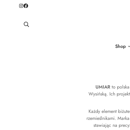
Shop
UMIAR
to polska
Wysińską. Ich projek
Każdy element biżut
rzemieślnikami. Marka w
stawiając na precy