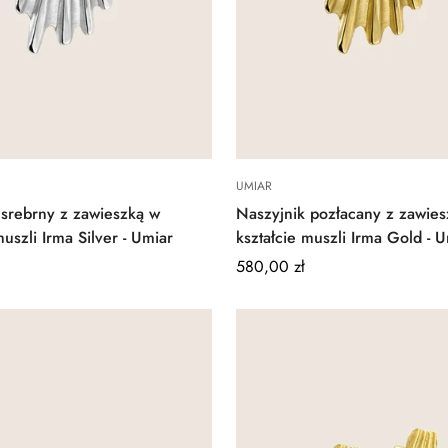
Quick Add
Quick Add
UMIAR
 srebrny z zawieszką w
Naszyjnik pozłacany z zawie
muszli Irma Silver - Umiar
kształcie muszli Irma Gold - 
Regular
580,00 zł
price