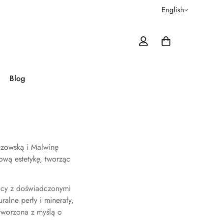
English
Blog
zozowską i Malwinę
ową estetykę, tworząc
acy z doświadczonymi
uralne perły i minerały,
 tworzona z myślą o