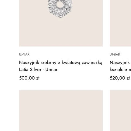
Quick Add
UMIAR
UMIAR
Naszyjnik srebrny z kwiatową zawieszką
Naszyjnik
Latia Silver - Umiar
kształcie 
Regular
500,00 zł
Regular
520,00 zł
price
price