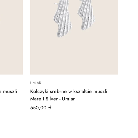
Quick Add
UMIAR
e muszli
Kolczyki srebrne w kształcie muszli
Mare I Silver - Umiar
Regular
550,00 zł
price