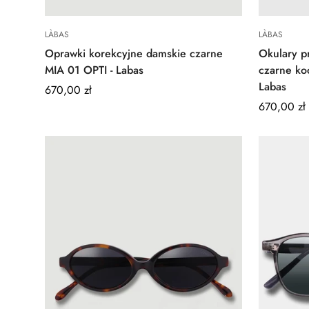
Quick Add
LÀBAS
LÀBAS
Oprawki korekcyjne damskie czarne
Okulary p
MIA 01 OPTI - Labas
czarne ko
Labas
Regular
670,00 zł
price
Regular
670,00 zł
price