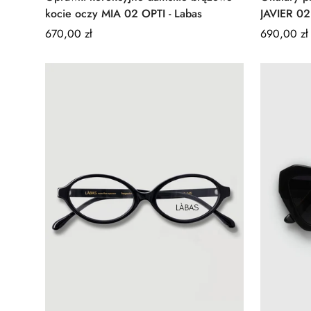
kocie oczy MIA 02 OPTI - Labas
JAVIER 0
Regular
670,00 zł
Regular
690,00 zł
price
price