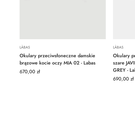
Quick Add
LÀBAS
LÀBAS
Okulary przeciwsłoneczne damskie
Okulary p
brązowe kocie oczy MIA 02 - Labas
szare JA
GREY - La
Regular
670,00 zł
price
Regular
690,00 zł
price