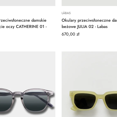
Quick Add
Quick Add
LÀBAS
rzeciwsłoneczne damskie
Okulary przeciwsłoneczne da
cie oczy CATHERINE 01 -
beżowe JULIA 02 - Labas
Regular
670,00 zł
price