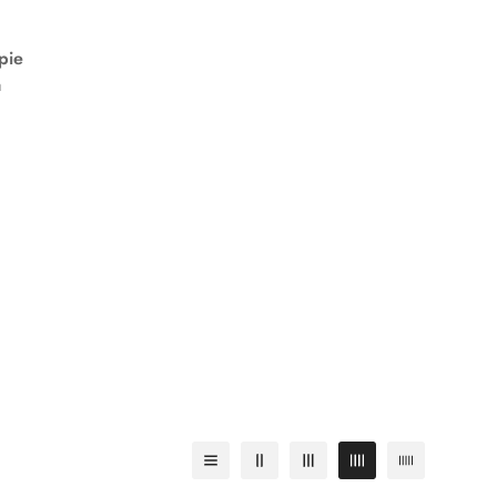
pie
a