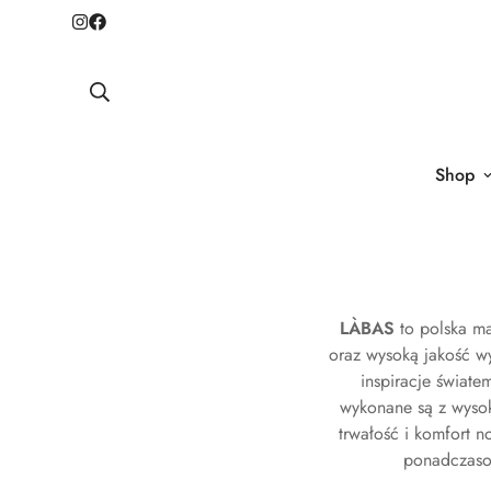
Shop
LÀBAS
to polska ma
oraz wysoką jakość wy
inspiracje świat
wykonane są z wysoki
trwałość i komfort n
ponadczasow