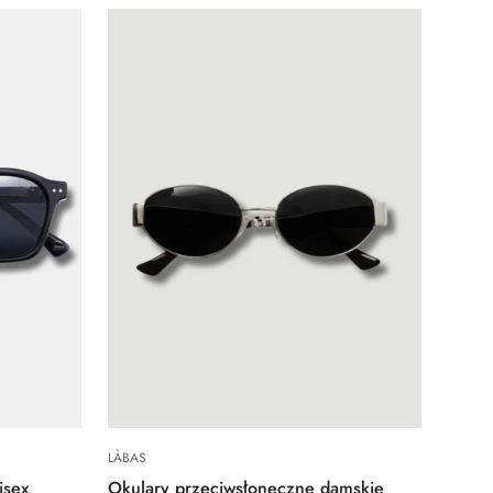
Quick Add
LÀBAS
isex
Okulary przeciwsłoneczne damskie