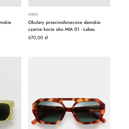
Quick Add
LÀBAS
mskie
Okulary przeciwsłoneczne damskie
czarne kocie oko MIA 01 - Labas
Regular
670,00 zł
price