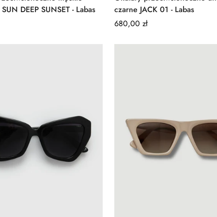
2 SUN DEEP SUNSET - Labas
czarne JACK 01 - Labas
Regular
680,00 zł
price