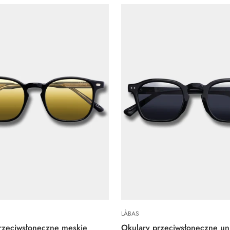
Quick Add
Quick Add
LÀBAS
rzeciwsłoneczne męskie
Okulary przeciwsłoneczne un