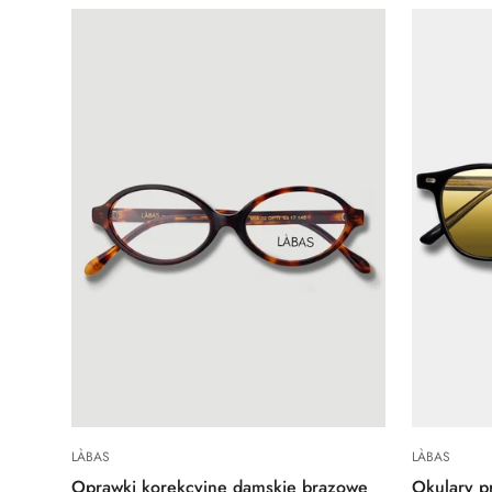
Quick Add
LÀBAS
LÀBAS
Oprawki korekcyjne damskie brązowe
Okulary p