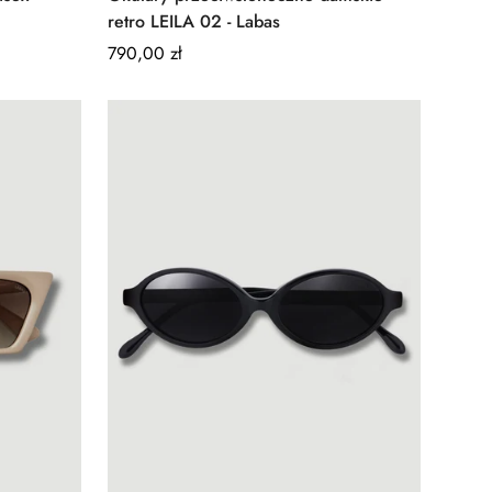
retro LEILA 02 - Labas
Regular
790,00 zł
price