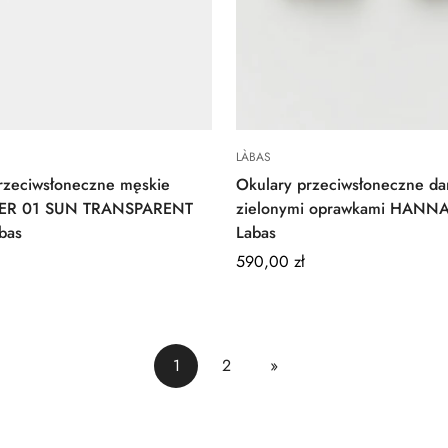
Quick Add
Quick Add
LÀBAS
rzeciwsłoneczne męskie
Okulary przeciwsłoneczne da
VIER 01 SUN TRANSPARENT
zielonymi oprawkami HANNA
bas
Labas
Regular
590,00 zł
price
1
2
»