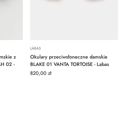
Quick Add
LÀBAS
mskie z
Okulary przeciwsłoneczne damskie
H 02 -
BLAKE 01 VANTA TORTOISE - Labas
Regular
820,00 zł
price