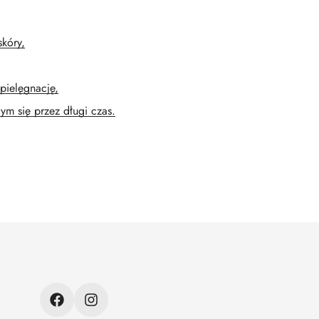
skóry,
pielęgnację,
m się przez długi czas.