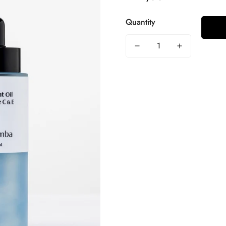
price
Quantity