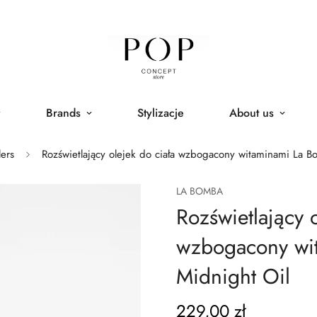
Brands
Stylizacje
About us
lers
Rozświetlający olejek do ciała wzbogacony witaminami La B
LA BOMBA
Rozświetlający o
wzbogacony wi
Midnight Oil
229,00 zł
Regular