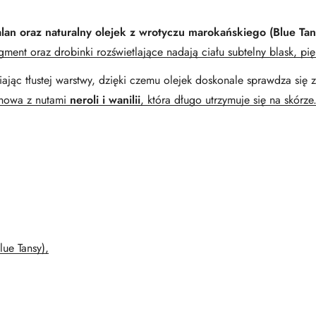
alan oraz naturalny olejek z wrotyczu marokańskiego (Blue Tan
ent oraz drobinki rozświetlające nadają ciału subtelny blask, pięk
iając tłustej warstwy, dzięki czemu olejek doskonale sprawdza się
chowa z nutami
neroli i wanilii
, która długo utrzymuje się na skórze
lue Tansy),