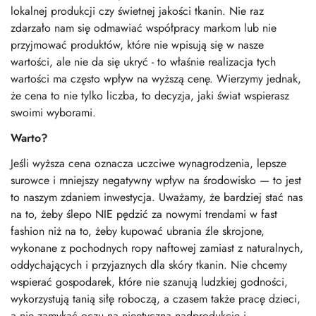
lokalnej produkcji
czy świetnej jakości tkanin.
Nie raz
zdarzało nam się odmawiać współpracy markom lub nie
przyjmować produktów,
które nie wpisują się w nasze
wartości, a
le nie da się ukryć - to właśnie realizacja tych
wartości ma często wpływ na wyższą cenę.
Wierzymy jednak,
że cena to nie tylko liczba, t
o decyzja, jaki świat wspierasz
swoimi wyborami.
Warto?
Jeśli wyższa cena oznacza uczciwe wynagrodzenia, lepsze
surowce i mniejszy negatywny wpływ na środowisko — to jest
to naszym zdaniem inwestycja.
Uważamy, że bardziej stać nas
na to, żeby ślepo
NIE pędzić
za nowymi trendami w fast
fashion
niż na to, żeby kupować ubrania źle skrojone,
wykonane z pochodnych ropy naftowej zamiast
z naturalnych,
oddychających
i przyjaznych dla skóry tkanin.
Nie chcemy
wspierać gospodarek, które nie szanują ludzkiej godności,
wykorzystują tanią siłę roboczą,
a czasem także pracę dzieci,
a nie zamykać oczu
na nieetyczną nadprodukcję
i