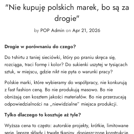
"Nie kupuję polskich marek, bo są za
drogie"
by
POP Admin
on
Apr 21, 2026
Drogie w porównaniu do czego?
Do t-shirtu z taniej sieciówki, który po praniu
skręca się,
rozciąga, traci formę i kolor?
Do sukienki uszytej w tysiącach
sztuk, w miejscu, gdzie nikt nie pyta o warunki pracy?
Polskie marki, które wybieramy do współpracy,
nie konkurują
z fast fashion ceną.
Bo nie produkują masowo.
Bo nie
obniżają cen kosztem jakości materiałów.
Bo nie przerzucają
odpowiedzialności na „niewidzialne” miejsca produkcji.
Tylko dlaczego
to kosztuje aż tyle?
Wyższa cena to często: autorskie projekty,
krótkie, limitowane
serie, lepsze składy
i trwałe tkaniny, dopieszczone konstrukcje,