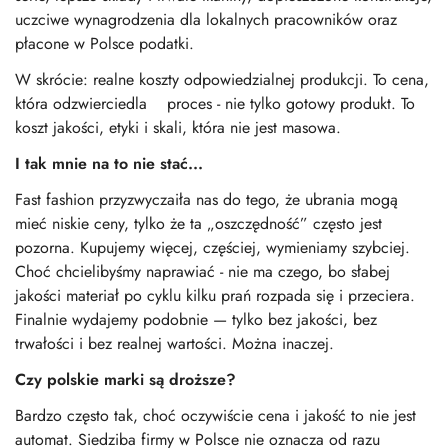
uczciwe wynagrodzenia dla lokalnych pracowników
oraz
płacone w Polsce podatki.
W skrócie: realne koszty odpowiedzialnej produkcji.
To cena,
która odzwierciedla proces
- nie tylko gotowy produkt.
To
koszt jakości, etyki i skali, która nie jest masowa.
I tak mnie na to nie stać...
Fast fashion przyzwyczaiła nas do tego,
że ubrania mogą
mieć niskie ceny, t
ylko że ta „oszczędność” często jest
pozorna.
Kupujemy więcej, częściej, wymieniamy szybciej.
Choć chcielibyśmy naprawiać - nie ma czego,
bo słabej
jakości materiał po cyklu kilku prań
rozpada się i przeciera.
Finalnie wydajemy podobnie — tylko bez jakości,
bez
trwałości i bez realnej wartości.
Można inaczej.
Czy polskie marki
są droższe?
Bardzo często tak, c
hoć oczywiście cena i jakość to nie jest
automat.
Siedziba firmy w Polsce
nie oznacza od razu