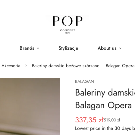
Brands
Stylizacje
About us
Akcesoria
Baleriny damskie beżowe skórzane – Balagan Oper
BALAGAN
Baleriny damsk
Balagan Opera
337,35 zł
519,00 zł
Sale
Regular
price
price
Lowest price in the 30 days b