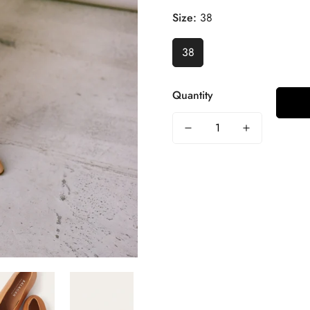
Size:
38
38
Quantity