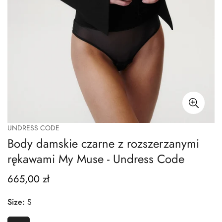
UNDRESS CODE
Body damskie czarne z rozszerzanymi
rękawami My Muse - Undress Code
665,00 zł
Regular
price
Size:
S