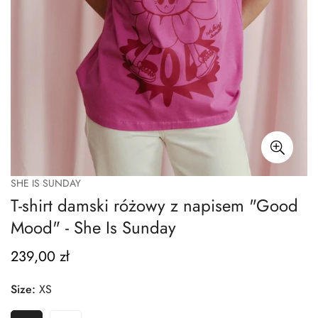
SHE IS SUNDAY
T-shirt damski różowy z napisem "Good
Mood" - She Is Sunday
239,00 zł
Regular
price
Size:
XS